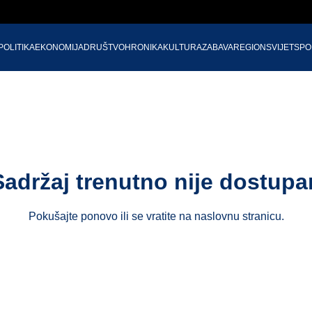
POLITIKA
EKONOMIJA
DRUŠTVO
HRONIKA
KULTURA
ZABAVA
REGION
SVIJET
SPO
Sadržaj trenutno nije dostupa
Pokušajte ponovo ili se vratite na
naslovnu stranicu
.