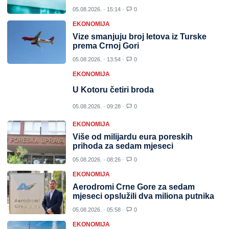
05.08.2026. · 15:14 ·
0
EKONOMIJA
Vize smanjuju broj letova iz Turske
prema Crnoj Gori
05.08.2026. · 13:54 ·
0
EKONOMIJA
U Kotoru četiri broda
05.08.2026. · 09:28 ·
0
EKONOMIJA
Više od milijardu eura poreskih
prihoda za sedam mjeseci
05.08.2026. · 08:26 ·
0
EKONOMIJA
Aerodromi Crne Gore za sedam
mjeseci opslužili dva miliona putnika
05.08.2026. · 05:58 ·
0
EKONOMIJA