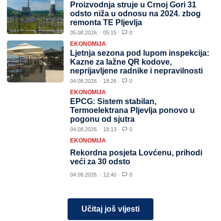
Proizvodnja struje u Crnoj Gori 31
odsto niža u odnosu na 2024. zbog
remonta TE Pljevlja
05.08.2026. · 05:15 ·
0
EKONOMIJA
Ljetnja sezona pod lupom inspekcija:
Kazne za lažne QR kodove,
neprijavljene radnike i nepravilnosti
04.08.2026. · 18:26 ·
0
EKONOMIJA
EPCG: Sistem stabilan,
Termoelektrana Pljevlja ponovo u
pogonu od sjutra
04.08.2026. · 18:13 ·
0
EKONOMIJA
Rekordna posjeta Lovćenu, prihodi
veći za 30 odsto
04.08.2026. · 12:40 ·
0
Učitaj još vijesti