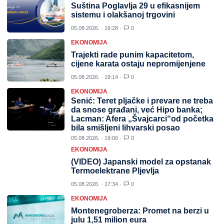
Suština Poglavlja 29 u efikasnijem
sistemu i olakšanoj trgovini
05.08.2026. · 19:28 ·
0
EKONOMIJA
Trajekti rade punim kapacitetom,
cijene karata ostaju nepromijenjene
05.08.2026. · 19:14 ·
0
EKONOMIJA
Senić: Teret pljačke i prevare ne treba
da snose građani, već Hipo banka;
Lacman: Afera „Švajcarci“od početka
bila smišljeni lihvarski posao
05.08.2026. · 19:00 ·
0
EKONOMIJA
(VIDEO) Japanski model za opstanak
Termoelektrane Pljevlja
05.08.2026. · 17:34 ·
0
EKONOMIJA
Montenegroberza: Promet na berzi u
julu 1,51 milion eura