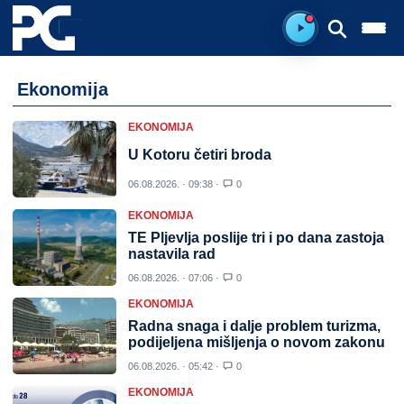
Spreman za sluš
Ekonomija
EKONOMIJA
U Kotoru četiri broda
06.08.2026. · 09:38 ·
0
EKONOMIJA
TE Pljevlja poslije tri i po dana zastoja
nastavila rad
06.08.2026. · 07:06 ·
0
EKONOMIJA
Radna snaga i dalje problem turizma,
podijeljena mišljenja o novom zakonu
06.08.2026. · 05:42 ·
0
EKONOMIJA