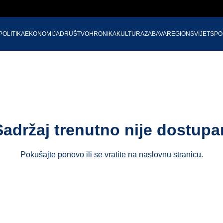
POLITIKA
EKONOMIJA
DRUŠTVO
HRONIKA
KULTURA
ZABAVA
REGION
SVIJET
SPO
Sadržaj trenutno nije dostupa
Pokušajte ponovo ili se vratite na
naslovnu stranicu
.