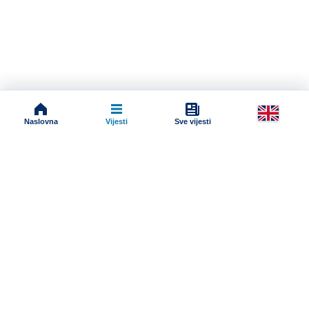
Naslovna
Vijesti
Sve vijesti
Impressum
Terms And Conditions
Uslovi korišćenja
Pravila komentarisanja
Online radio