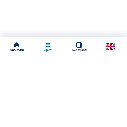
Naslovna
Vijesti
Sve vijesti
Impressum
Terms And Conditions
Uslovi korišćenja
Pravila komentarisanja
Online radio