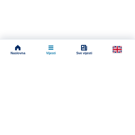
Naslovna
Vijesti
Sve vijesti
Impressum
Terms And Conditions
Uslovi korišćenja
Pravila komentarisanja
Online radio