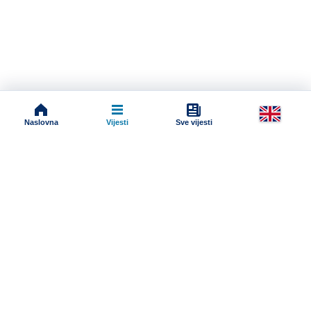
Naslovna
Vijesti
Sve vijesti
Impressum
Terms And Conditions
Uslovi korišćenja
Pravila komentarisanja
Online radio