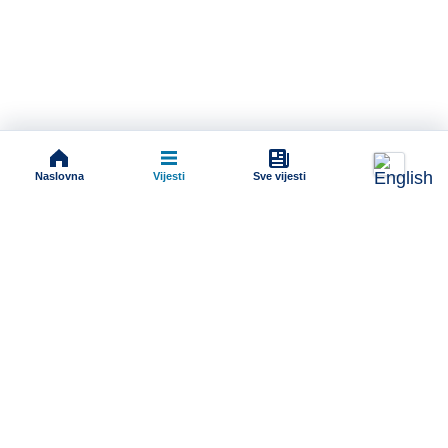
Naslovna
Vijesti
Sve vijesti
Impressum
Terms And Conditions
Uslovi korišćenja
Pravila komentarisanja
Online radio