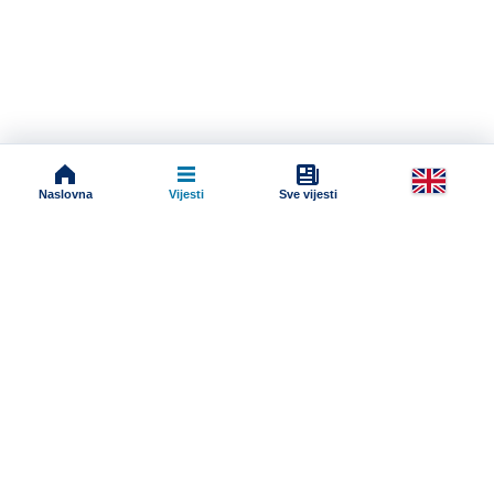
Naslovna
Vijesti
Sve vijesti
Impressum
Terms And Conditions
Uslovi korišćenja
Pravila komentarisanja
Online radio