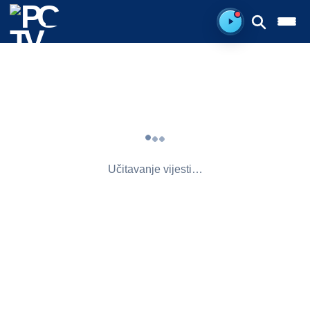
Spreman za sluš
Učitavanje vijesti…