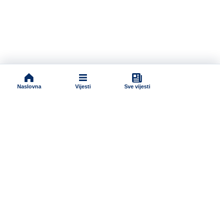
Naslovna
Vijesti
Sve vijesti
Impressum
Terms And Conditions
Uslovi korišćenja
Pravila komentarisanja
Online radio