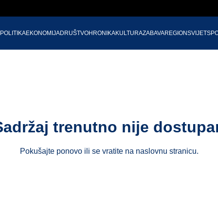
POLITIKA
EKONOMIJA
DRUŠTVO
HRONIKA
KULTURA
ZABAVA
REGION
SVIJET
SP
Sadržaj trenutno nije dostupa
Pokušajte ponovo ili se vratite na
naslovnu stranicu
.