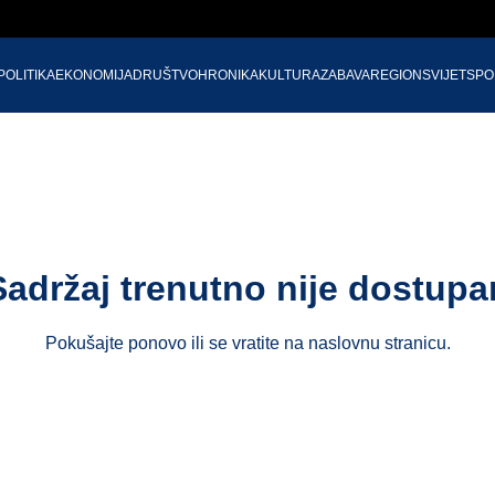
POLITIKA
EKONOMIJA
DRUŠTVO
HRONIKA
KULTURA
ZABAVA
REGION
SVIJET
SPO
Sadržaj trenutno nije dostupa
Pokušajte ponovo ili se vratite na
naslovnu stranicu
.