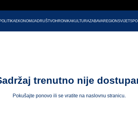
POLITIKA
EKONOMIJA
DRUŠTVO
HRONIKA
KULTURA
ZABAVA
REGION
SVIJET
SPO
Sadržaj trenutno nije dostupa
Pokušajte ponovo ili se vratite na
naslovnu stranicu
.