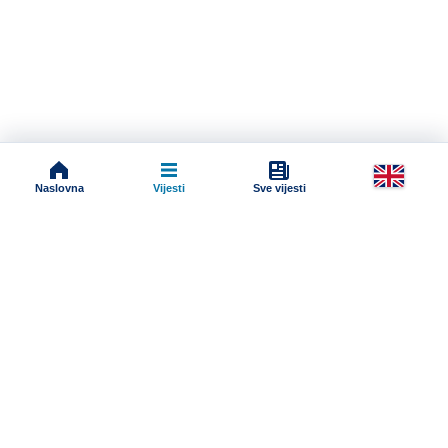
Naslovna
Vijesti
Sve vijesti
Impressum
Terms And Conditions
Uslovi korišćenja
Pravila komentarisanja