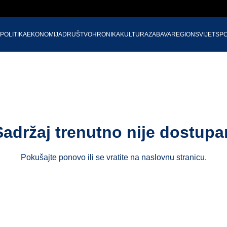
POLITIKA
EKONOMIJA
DRUŠTVO
HRONIKA
KULTURA
ZABAVA
REGION
SVIJET
SP
Sadržaj trenutno nije dostupa
Pokušajte ponovo ili se vratite na
naslovnu stranicu
.