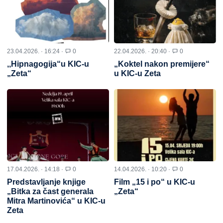
23.04.2026. · 16:24 ·
0
22.04.2026. · 20:40 ·
0
,,Hipnagogija“u KIC-u
„Koktel nakon premijere“
„Zeta“
u KIC-u Zeta
17.04.2026. · 14:18 ·
0
14.04.2026. · 10:20 ·
0
Predstavljanje knjige
Film „15 i po“ u KIC-u
„Bitka za čast generala
„Zeta“
Mitra Martinovića“ u KIC-u
Zeta