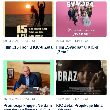
09.04.2026. · 19:30 ·
0
27.03.2026. · 14:17 ·
0
Film „15 i po“ u KIC-u Zeta
Film „Svadba“ u KIC-u
„Zeta“
16.03.2026. · 10:54 ·
0
16.02.2026. · 16:00 ·
0
Promocija knjige „Ne dam
KIC Zeta: Projekcije filma