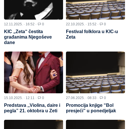
12.11.2025. · 16:52 ·
0
22.10.2025. · 15:52 ·
0
KIC „Zeta“ čestita
Festival folklora u KIC-u
građanima Njegoševe
Zeta
dane
15.10.2025. · 12:11 ·
0
27.06.2025. · 08:33 ·
0
Predstava ,,Violina, daire i
Promocija knjige “Bol
pegla” 21. oktobra u Zeti
presjeći” u ponedjeljak