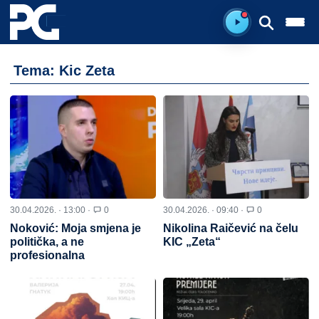
Spreman za sluš
Tema: Kic Zeta
30.04.2026. · 13:00 ·
0
30.04.2026. · 09:40 ·
0
Noković: Moja smjena je
Nikolina Raičević na čelu
politička, a ne
KIC „Zeta“
profesionalna