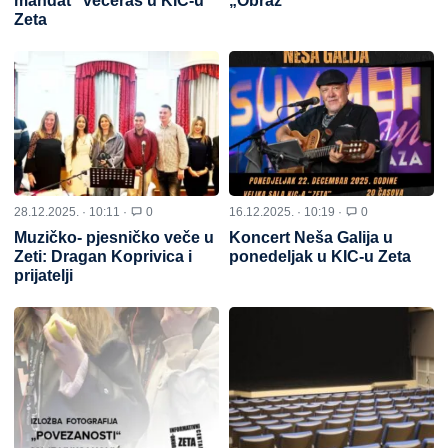
mandat“ večeras u KIC-u
„Obraz“
Zeta
28.12.2025. · 10:11 ·
0
16.12.2025. · 10:19 ·
0
Muzičko- pjesničko veče u
Koncert Neša Galija u
Zeti: Dragan Koprivica i
ponedeljak u KIC-u Zeta
prijatelji