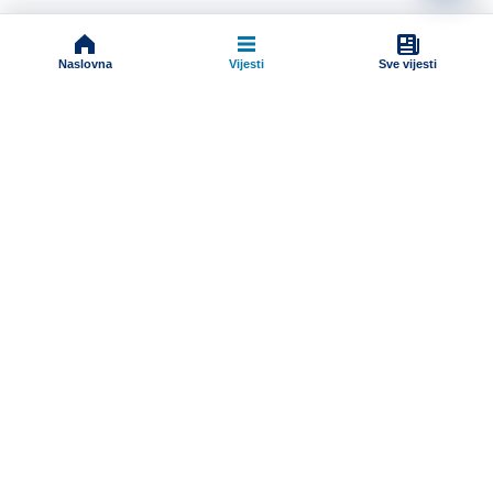
Naslovna
Vijesti
Sve vijesti
Impressum
Terms And Conditions
Uslovi korišćenja
Pravila komentarisanja
Online radio
Programska šema
Dokumenti
Sve vijesti