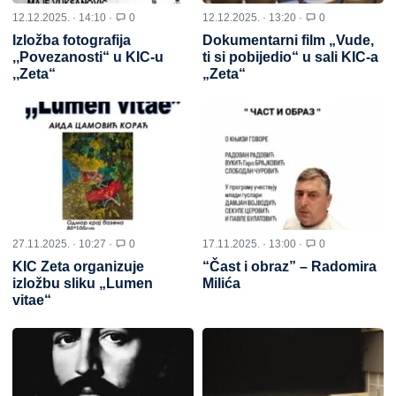
12.12.2025. · 14:10 ·
0
12.12.2025. · 13:20 ·
0
Izložba fotografija
Dokumentarni film „Vude,
,,Povezanosti“ u KIC-u
ti si pobijedio“ u sali KIC-a
,,Zeta“
„Zeta“
27.11.2025. · 10:27 ·
0
17.11.2025. · 13:00 ·
0
KIC Zeta organizuje
“Čast i obraz” – Radomira
izložbu sliku „Lumen
Milića
vitae“