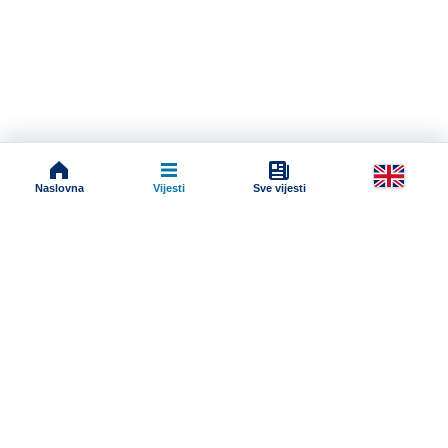
Naslovna
Vijesti
Sve vijesti
Impressum
Terms And Conditions
Uslovi korišćenja
Pravila komentarisanja