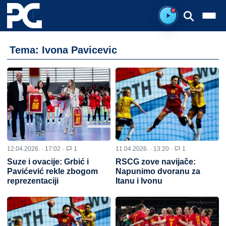
Spreman za sluš
Tema: Ivona Pavicevic
12.04.2026. · 17:02 ·
1
11.04.2026. · 13:20 ·
1
Suze i ovacije: Grbić i
RSCG zove navijače:
Pavićević rekle zbogom
Napunimo dvoranu za
reprezentaciji
Itanu i Ivonu