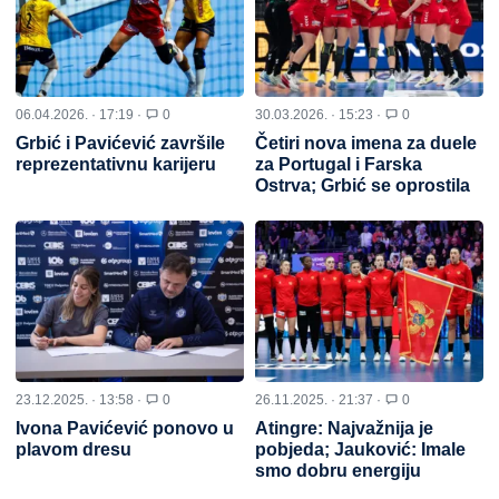
06.04.2026. · 17:19 ·
0
30.03.2026. · 15:23 ·
0
Grbić i Pavićević završile
Četiri nova imena za duele
reprezentativnu karijeru
za Portugal i Farska
Ostrva; Grbić se oprostila
23.12.2025. · 13:58 ·
0
26.11.2025. · 21:37 ·
0
Ivona Pavićević ponovo u
Atingre: Najvažnija je
plavom dresu
pobjeda; Jauković: Imale
smo dobru energiju