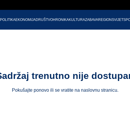
POLITIKA
EKONOMIJA
DRUŠTVO
HRONIKA
KULTURA
ZABAVA
REGION
SVIJET
SP
Sadržaj trenutno nije dostupa
Pokušajte ponovo ili se vratite na
naslovnu stranicu
.