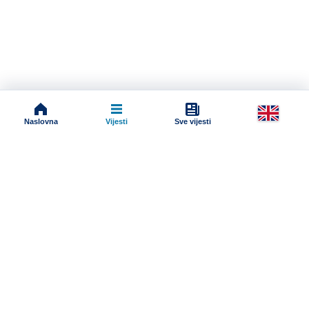
Naslovna
Vijesti
Sve vijesti
Impressum
Terms And Conditions
Uslovi korišćenja
Pravila komentarisanja
Online radio