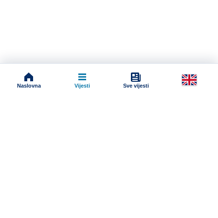
Naslovna
Vijesti
Sve vijesti
Impressum
Terms And Conditions
Uslovi korišćenja
Pravila komentarisanja
Online radio