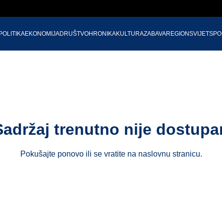
POLITIKA
EKONOMIJA
DRUŠTVO
HRONIKA
KULTURA
ZABAVA
REGION
SVIJET
SPO
Sadržaj trenutno nije dostupa
Pokušajte ponovo ili se vratite na
naslovnu stranicu
.