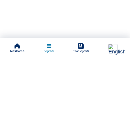
Naslovna
Vijesti
Sve vijesti
Impressum
Terms And Conditions
Uslovi korišćenja
Pravila komentarisanja
Online radio