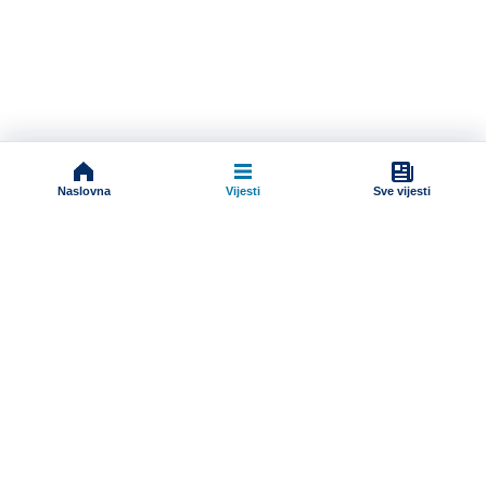
Naslovna
Vijesti
Sve vijesti
Impressum
Terms And Conditions
Uslovi korišćenja
Pravila komentarisanja
Online radio