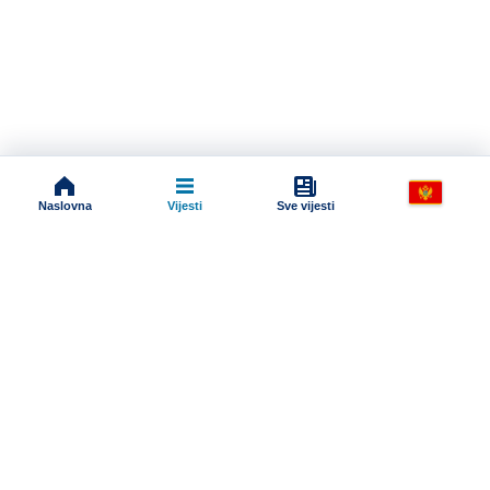
Naslovna
Vijesti
Sve vijesti
Impressum
Terms And Conditions
Uslovi korišćenja
Pravila komentarisanja