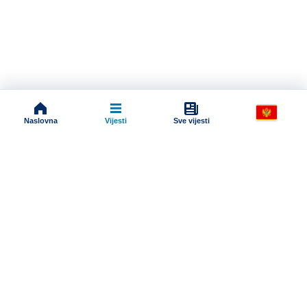
Naslovna
Vijesti
Sve vijesti
Impressum
Terms And Conditions
Uslovi korišćenja
Pravila komentarisanja
Online radio