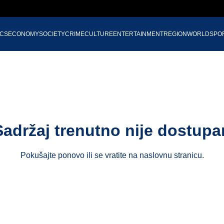
ICS
ECONOMY
SOCIETY
CRIME
CULTURE
ENTERTAINMENT
REGION
WORLD
SPO
Sadržaj trenutno nije dostupa
Pokušajte ponovo ili se vratite na
naslovnu stranicu
.