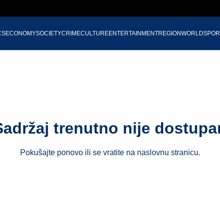
CS
ECONOMY
SOCIETY
CRIME
CULTURE
ENTERTAINMENT
REGION
WORLD
SPOR
Sadržaj trenutno nije dostupa
Pokušajte ponovo ili se vratite na
naslovnu stranicu
.