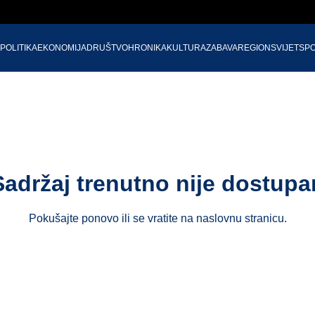
POLITIKA
EKONOMIJA
DRUŠTVO
HRONIKA
KULTURA
ZABAVA
REGION
SVIJET
SP
Sadržaj trenutno nije dostupa
Pokušajte ponovo ili se vratite na
naslovnu stranicu
.