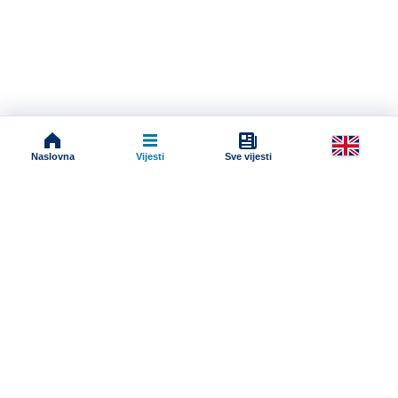
Naslovna
Vijesti
Sve vijesti
Impressum
Terms And Conditions
Uslovi korišćenja
Pravila komentarisanja
Online radio