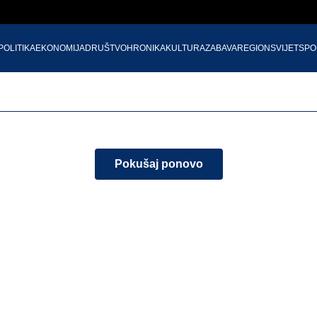
POLITIKA
EKONOMIJA
DRUŠTVO
HRONIKA
KULTURA
ZABAVA
REGION
SVIJET
SPO
Pokušaj ponovo