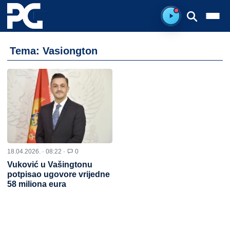
Spreman za sluš
Tema: Vasiongton
18.04.2026. · 08:22 ·
0
Vuković u Vašingtonu
potpisao ugovore vrijedne
58 miliona eura