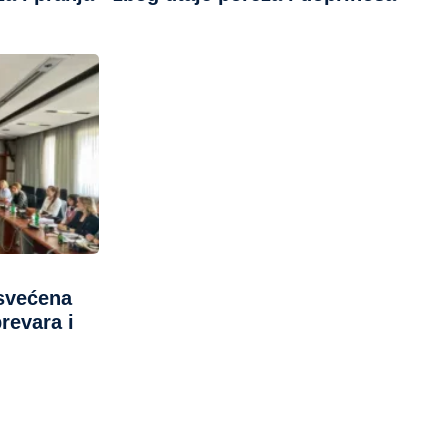
svećena
revara i