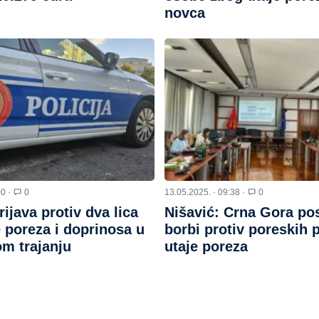
novca
00 ·
0
13.05.2025. · 09:38 ·
0
rijava protiv dva lica
Nišavić: Crna Gora po
 poreza i doprinosa u
borbi protiv poreskih p
m trajanju
utaje poreza