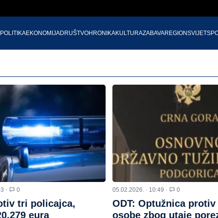
POLITIKA
EKONOMIJA
DRUŠTVO
HRONIKA
KULTURA
ZABAVA
REGION
SVIJET
SP
03 ·
0
05.02.2026. · 10:49 ·
0
tiv tri policajca,
ODT: Optužnica protiv 
 20.279 eura
osobe zbog utaje porez