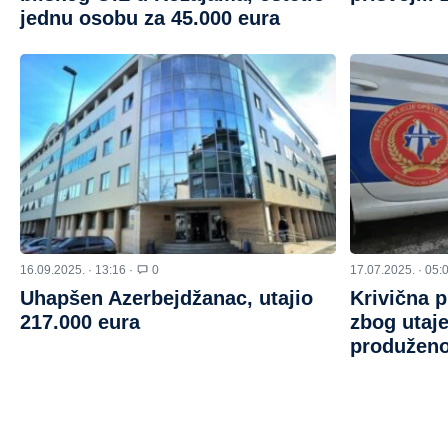
jednu osobu za 45.000 eura
16.09.2025. · 13:16 ·
0
17.07.2025. · 05:
Uhapšen Azerbejdžanac, utajio
Krivična p
217.000 eura
zbog utaje
produženo