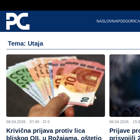
NASLOVNA
PODGORICA
Tema: Utaja
08.04.2026. · 07:40 ·
0
06.04.2026. · 15:
Krivična prijava protiv lica
Prijave pro
bliskog OIL u Rožajama, oštetio
prisvojili