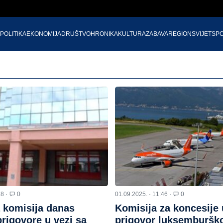
POLITIKA
EKONOMIJA
DRUŠTVO
HRONIKA
KULTURA
ZABAVA
REGION
SVIJET
SP
18 ·
0
01.09.2025. · 11:46 ·
0
 komisija danas
Komisija za koncesije 
rigovore u vezi sa
prigovor luksemburšk