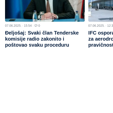
07.06.2025. · 15:54 ·
0
07.06.2025. · 12:
Đeljošaj: Svaki član Tenderske
IFC ospor
komisije radio zakonito i
za aerodr
poštovao svaku proceduru
pravičnos