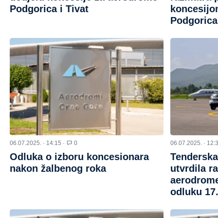
Podgorica i Tivat
koncesijo
Podgorica 
06.07.2025. · 14:15 ·
0
06.07.2025. · 12:
Odluka o izboru koncesionara
Tenderska
nakon žalbenog roka
utvrdila r
aerodrome
odluku 17.