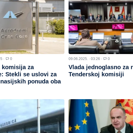
05 ·
0
09.06.2025. · 03:26 ·
0
 komisija za
Vlada jednoglasno za 
 Stekli se uslovi za
Tenderskoj komisiji
inasijskih ponuda oba