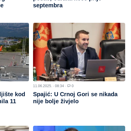
me
septembra
11.06.2025. · 08:34 ·
0
ljište kod
Spajić: U Crnoj Gori se nikada
ila 11
nije bolje živjelo