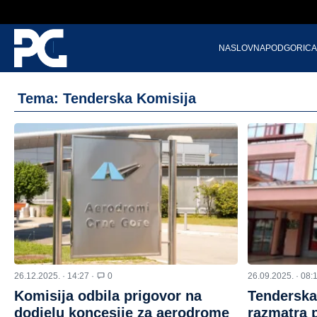
NASLOVNA
PODGORICA
Tema: Tenderska Komisija
26.12.2025. · 14:27 ·
0
26.09.2025. · 08:
Komisija odbila prigovor na
Tenderska
dodjelu koncesije za aerodrome
razmatra p