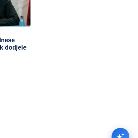
dnese
ak dodjele