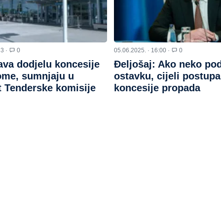
33 ·
0
05.06.2025. · 16:00 ·
0
ava dodjelu koncesije
Đeljošaj: Ako neko po
ome, sumnjaju u
ostavku, cijeli postup
t Tenderske komisije
koncesije propada