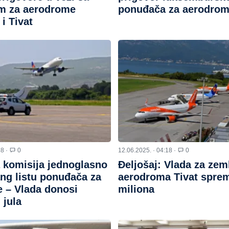
m za aerodrome
ponuđača za aerodro
i Tivat
38 ·
0
12.06.2025. · 04:18 ·
0
 komisija jednoglasno
Đeljošaj: Vlada za zem
ang listu ponuđača za
aerodroma Tivat sprem
 – Vlada donosi
miliona
 jula