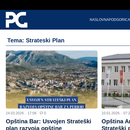
NASLOVNA
PODGORICA
Tema: Strateski Plan
24.03.2026. · 17:06 ·
0
10.01.2026. · 07:
Opština Bar: Usvojen Strateški
Opština An
plan razvoja opštine
Strateški 