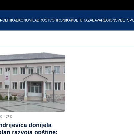
POLITIKA
EKONOMIJA
DRUŠTVO
HRONIKA
KULTURA
ZABAVA
REGION
SVIJET
SP
20 ·
0
drijevica donijela
plan razvoja opštine: