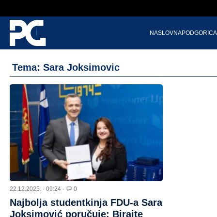
NASLOVNA
PODGORICA
Tema: Sara Joksimovic
22.12.2025. · 09:24 ·
0
Najbolja studentkinja FDU-a Sara
Joksimović poručuje: Birajte