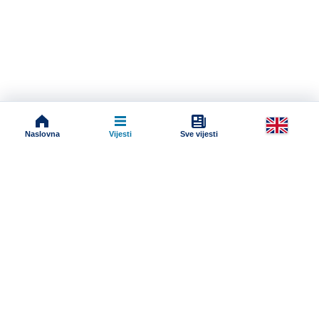
Naslovna
Vijesti
Sve vijesti
Impressum
Terms And Conditions
Uslovi korišćenja
Pravila komentarisanja