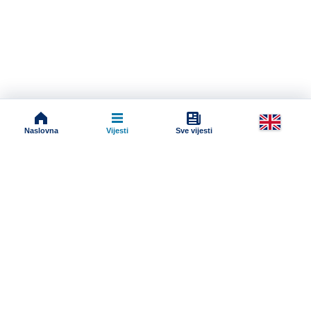
Naslovna
Vijesti
Sve vijesti
Impressum
Terms And Conditions
Uslovi korišćenja
Pravila komentarisanja