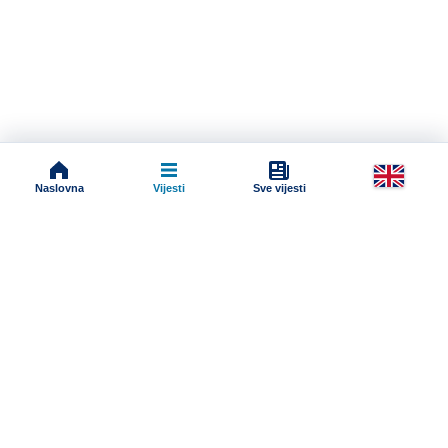
Naslovna
Vijesti
Sve vijesti
Impressum
Terms And Conditions
Uslovi korišćenja
Pravila komentarisanja