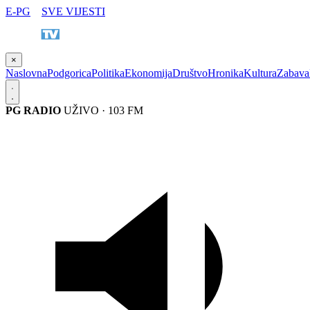
E-PG
SVE VIJESTI
×
Naslovna
Podgorica
Politika
Ekonomija
Društvo
Hronika
Kultura
Zabava
PG RADIO
UŽIVO · 103 FM