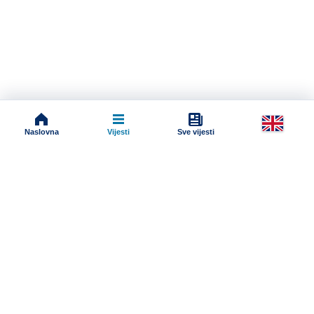
Naslovna
Vijesti
Sve vijesti
Impressum
Terms And Conditions
Uslovi korišćenja
Pravila komentarisanja