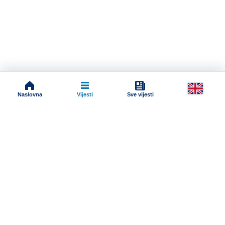
Naslovna
Vijesti
Sve vijesti
Impressum
Terms And Conditions
Uslovi korišćenja
Pravila komentarisanja