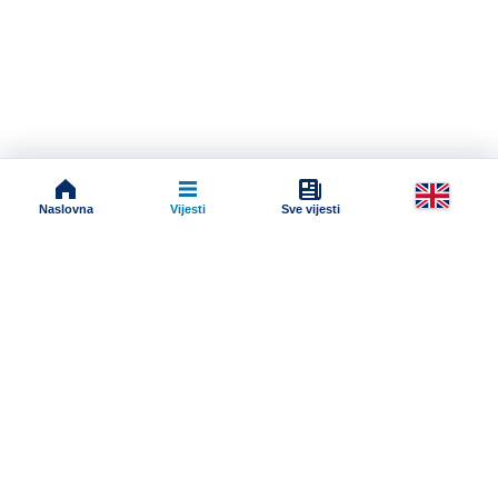
Naslovna
Vijesti
Sve vijesti
Impressum
Terms And Conditions
Uslovi korišćenja
Pravila komentarisanja