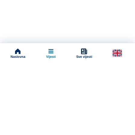
Naslovna
Vijesti
Sve vijesti
Impressum
Terms And Conditions
Uslovi korišćenja
Pravila komentarisanja