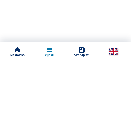
Naslovna
Vijesti
Sve vijesti
Impressum
Terms And Conditions
Uslovi korišćenja
Pravila komentarisanja