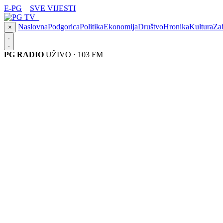
E-PG
SVE VIJESTI
Naslovna
Podgorica
Politika
Ekonomija
Društvo
Hronika
Kultura
Za
×
PG RADIO
UŽIVO · 103 FM