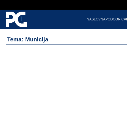
NASLOVNA
PODGORICA
Tema: Municija