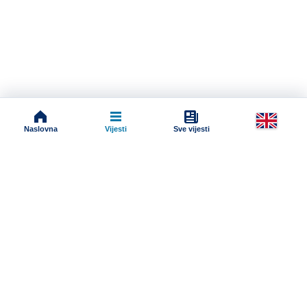
Naslovna
Vijesti
Sve vijesti
Impressum
Terms And Conditions
Uslovi korišćenja
Pravila komentarisanja