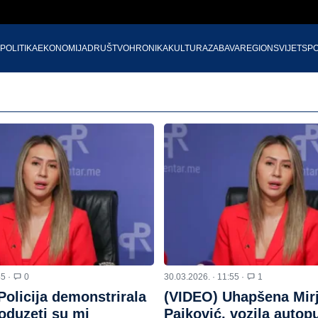
POLITIKA
EKONOMIJA
DRUŠTVO
HRONIKA
KULTURA
ZABAVA
REGION
SVIJET
SP
45 ·
0
30.03.2026. · 11:55 ·
1
Policija demonstrirala
(VIDEO) Uhapšena Mir
oduzeti su mi
Pajković, vozila auto