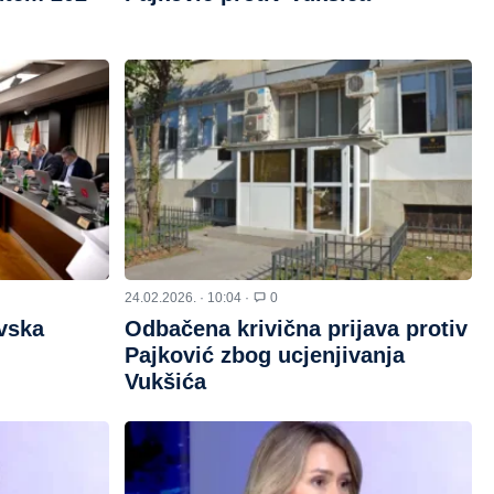
24.02.2026. · 10:04 ·
0
vska
Odbačena krivična prijava protiv
Pajković zbog ucjenjivanja
Vukšića