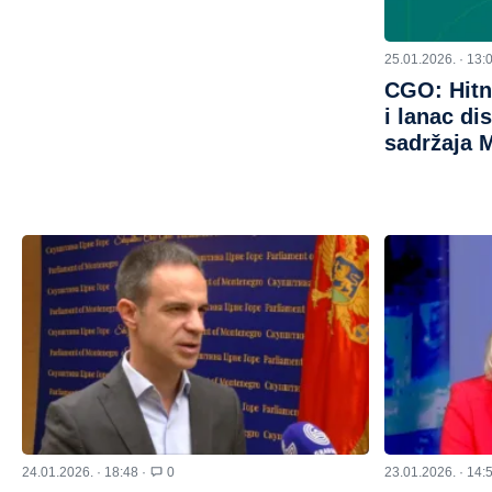
25.01.2026. · 13:
CGO: Hitno
i lanac di
sadržaja M
24.01.2026. · 18:48 ·
0
23.01.2026. · 14: