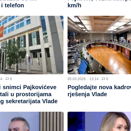
i telefon
km/h
44 ·
0
05.03.2026. · 13:14 ·
0
i snimci Pajkovićeve
Pogledajte nova kadro
tali u prostorijama
rješenja Vlade
 sekretarijata Vlade