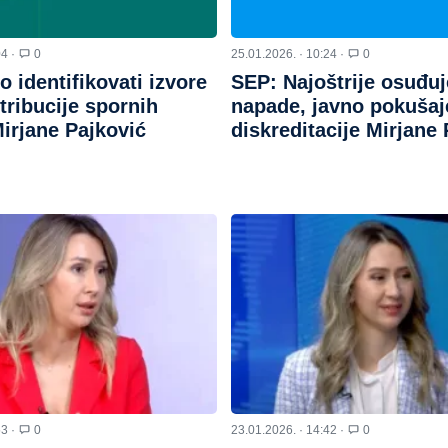
04 ·
0
25.01.2026. · 10:24 ·
0
 identifikovati izvore
SEP: Najoštrije osuđu
stribucije spornih
napade, javno pokušaj
irjane Pajković
diskreditacije Mirjane
53 ·
0
23.01.2026. · 14:42 ·
0