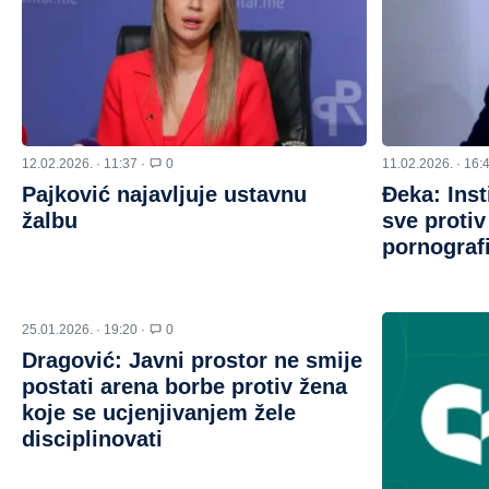
12.02.2026. · 11:37 ·
0
11.02.2026. · 16:
Pajković najavljuje ustavnu
Đeka: Inst
žalbu
sve protiv
pornografi
25.01.2026. · 19:20 ·
0
Dragović: Javni prostor ne smije
postati arena borbe protiv žena
koje se ucjenjivanjem žele
disciplinovati