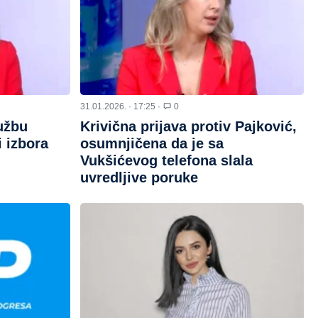
31.01.2026. · 17:25 ·
0
užbu
Krivična prijava protiv Pajković,
i izbora
osumnjičena da je sa
Vukšićevog telefona slala
uvredljive poruke