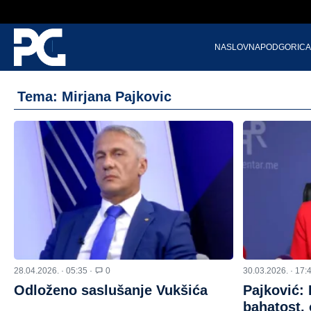
NASLOVNA
PODGORICA
Tema: Mirjana Pajkovic
28.04.2026. · 05:35 ·
0
30.03.2026. · 17:
Odloženo saslušanje Vukšića
Pajković: 
bahatost, 