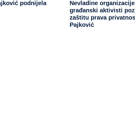
jković podnijela
Nevladine organizacije
građanski aktivisti poz
zaštitu prava privatnos
Pajković