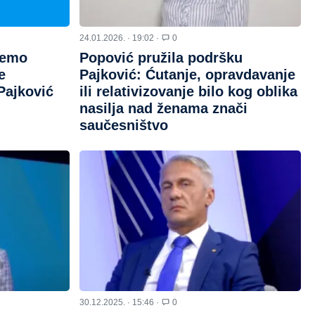
24.01.2026. · 19:02 ·
0
jemo
Popović pružila podršku
e
Pajković: Ćutanje, opravdavanje
 Pajković
ili relativizovanje bilo kog oblika
nasilja nad ženama znači
saučesništvo
30.12.2025. · 15:46 ·
0