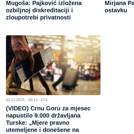
Mugoša: Pajković izložena
Mirjana Pa
ozbiljnoj diskreditaciji i
ostavku
zloupotrebi privatnosti
02.12.2025. · 06:13 ·
0
(VIDEO) Crnu Goru za mjesec
napustilo 9.000 državljana
Turske: „Mjere pravno
utemeljene i donešene na