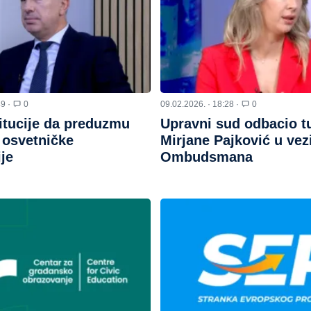
49 ·
0
09.02.2026. · 18:28 ·
0
itucije da preduzmu
Upravni sud odbacio t
 osvetničke
Mirjane Pajković u vez
je
Ombudsmana