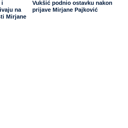
 i
Vukšić podnio ostavku nakon
ivaju na
prijave Mirjane Pajković
ti Mirjane