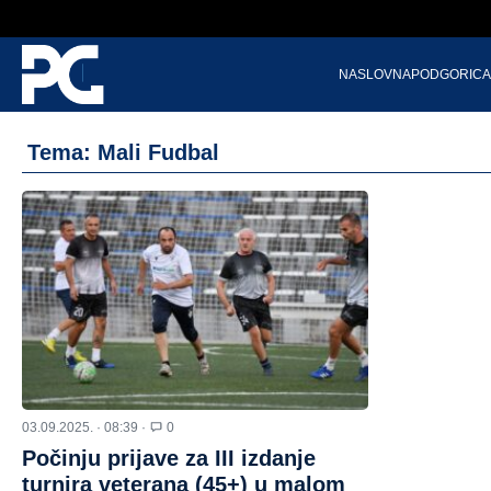
NASLOVNA
PODGORICA
Tema: Mali Fudbal
03.09.2025. · 08:39 ·
0
Počinju prijave za III izdanje
turnira veterana (45+) u malom